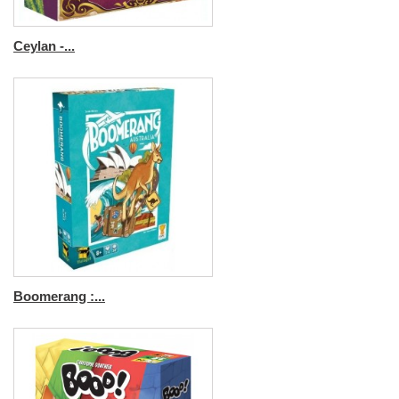
Ceylan -...
Boomerang :...