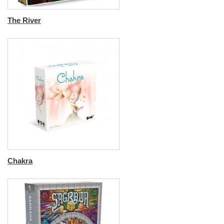
The River
Chakra