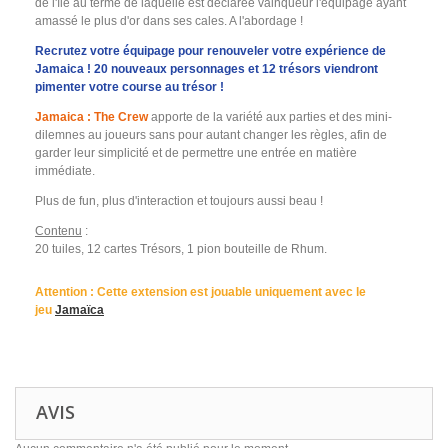
de l'île au terme de laquelle est déclarée vainqueur l'équipage ayant
amassé le plus d'or dans ses cales. A l'abordage !
Recrutez votre équipage pour renouveler votre expérience de
Jamaica ! 20 nouveaux personnages et 12 trésors viendront
pimenter votre course au trésor !
Jamaica : The Crew
apporte de la variété aux parties et des mini-
dilemnes au joueurs sans pour autant changer les règles, afin de
garder leur simplicité et de permettre une entrée en matière
immédiate.
Plus de fun, plus d'interaction et toujours aussi beau !
Contenu
:
20 tuiles, 12 cartes Trésors, 1 pion bouteille de Rhum.
Attention
: Cette extension est jouable uniquement avec le
jeu
Jamaïca
AVIS