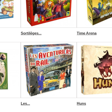
Sortilèges...
Time Arena
Les...
Huns