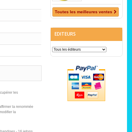
Toutes les meilleures ventes
EDITEURS
cupérer les
 affirmer la renommée
modifier la
chandises - 16 jetons