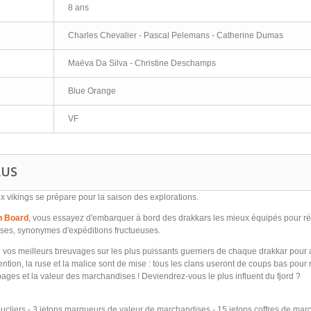
8 ans
Charles Chevalier - Pascal Pelemans - Catherine Dumas
Maëva Da Silva - Christine Deschamps
Blue Orange
VF
LUS
x vikings se prépare pour la saison des explorations.
n Board
, vous essayez d'embarquer à bord des drakkars les mieux équipés pour ré
ses, synonymes d'expéditions fructueuses.
 vos meilleurs breuvages sur les plus puissants guerriers de chaque drakkar pour
ention, la ruse et la malice sont de mise : tous les clans useront de coups bas pour 
ges et la valeur des marchandises ! Deviendrez-vous le plus influent du fjord ?
oucliers - 3 jetons marqueurs de valeur de marchandises - 15 jetons coffres de mar