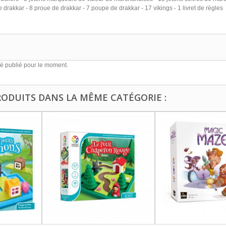
 drakkar - 8 proue de drakkar - 7 poupe de drakkar - 17 vikings - 1 livret de règles
é publié pour le moment.
RODUITS DANS LA MÊME CATÉGORIE :