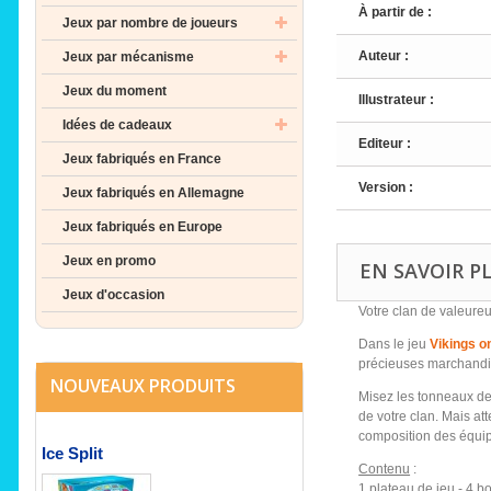
À partir de :
Jeux par nombre de joueurs
Auteur :
Jeux par mécanisme
Jeux du moment
Illustrateur :
Idées de cadeaux
Editeur :
Jeux fabriqués en France
Version :
Jeux fabriqués en Allemagne
Jeux fabriqués en Europe
Jeux en promo
EN SAVOIR P
Jeux d'occasion
Votre clan de valeureu
Dans le jeu
Vikings o
précieuses marchandi
NOUVEAUX PRODUITS
Misez les tonneaux de
de votre clan. Mais att
composition des équipa
Ice Split
Contenu
:
1 plateau de jeu - 4 b