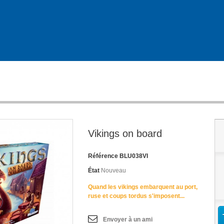
Vikings on board
Référence
BLU038VI
État
Nouveau
Quand les vikings embarquent au port,
ruse et coups tordus s'imposent...
Envoyer à un ami