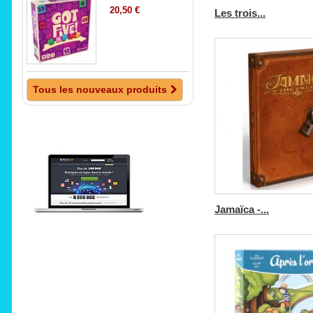
20,50 €
Les trois...
Tous les nouveaux produits
Jamaïca -...