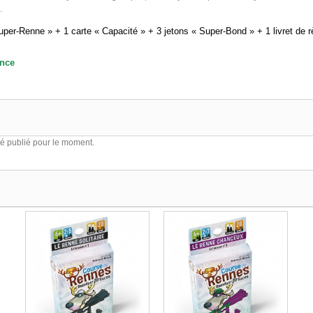
.
uper-Renne
» + 1 carte «
Capacité
» + 3 jetons «
Super-Bond
» + 1 livret de r
ance
é publié pour le moment.