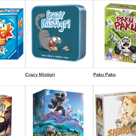
Crazy Mistigri
Paku Paku