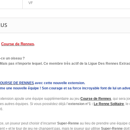
VF
LUS
r
Course de Rennes
.
-ce un oiseau ?
Mais pas n’importe lequel. Ce membre très actif de la
Ligue Des Rennes Extrao
OURSE DE RENNES
avec cette nouvelle extension.
orme une nouvelle équipe ! Son courage et sa force incroyable font de lui un adv
extension ajoute une équipe supplémentaire au jeu
Course de Rennes
, qui sera j
es autres équipes. Si vous possédez déjà l’
extension n°1 :
Le Renne Solitaire
, l
6.
ce, un joueur peut choisir d’incarner
Super-Renne
au lieu de prendre une équipe 
ent
» et le tour de jeu ne changent pas, mais le joueur qui utilise
Super-Renne
doit