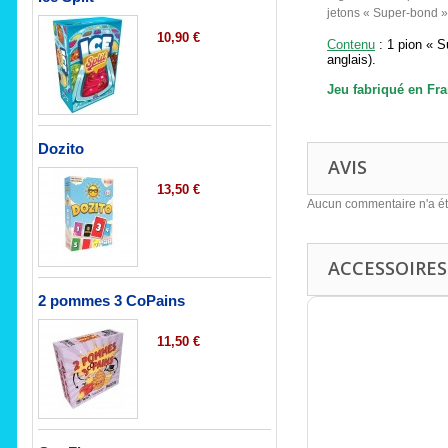
jetons «
Super-bond
»
10,90 €
Contenu
: 1 pion «
S
anglais).
Jeu fabriqué en Fr
Dozito
AVIS
13,50 €
Aucun commentaire n'a ét
ACCESSOIRES
2 pommes 3 CoPains
11,50 €