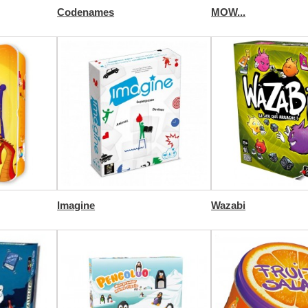
Codenames
MOW...
Imagine
Wazabi