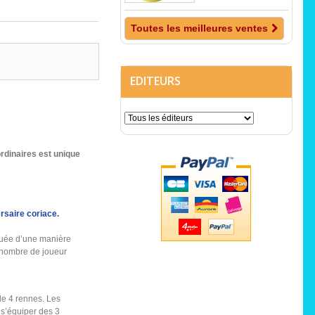
Toutes les meilleures ventes
EDITEURS
rdinaires
est unique
ersaire coriace.
ouée d’une manière
e nombre de joueur
de 4 rennes. Les
 s’équiper des 3