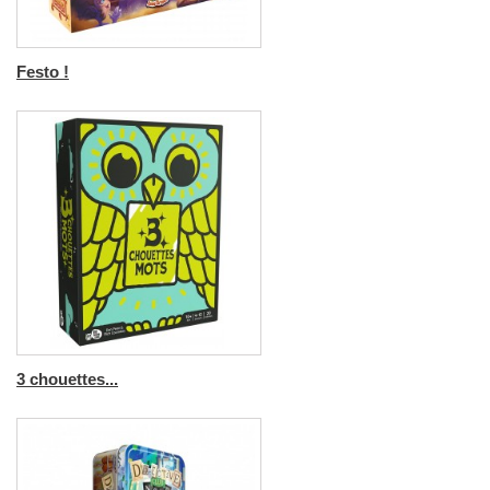
Festo !
3 chouettes...