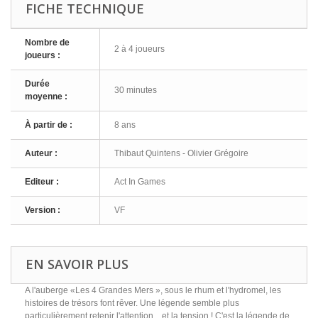
FICHE TECHNIQUE
Nombre de
2 à 4 joueurs
joueurs :
Durée
30 minutes
moyenne :
À partir de :
8 ans
Auteur :
Thibaut Quintens - Olivier Grégoire
Editeur :
Act In Games
Version :
VF
EN SAVOIR PLUS
A l'auberge «Les 4 Grandes Mers », sous le rhum et l'hydromel, les
histoires de trésors font rêver. Une légende semble plus
particulièrement retenir l'attention... et la tension ! C'est la légende de