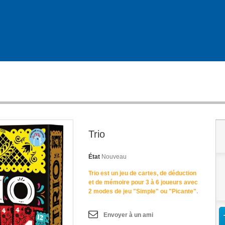
Trio
État
Nouveau
Trio
est un jeu de cartes, de déduction
et de mémoire pour 3 à 6 joueurs avec
2 modes de jeu "Simple" ou "Picante".
Envoyer à un ami