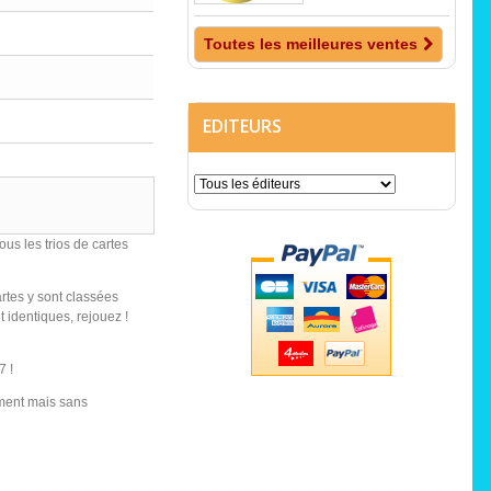
Toutes les meilleures ventes
EDITEURS
us les trios de cartes
artes y sont classées
t identiques, rejouez !
7 !
ément mais sans