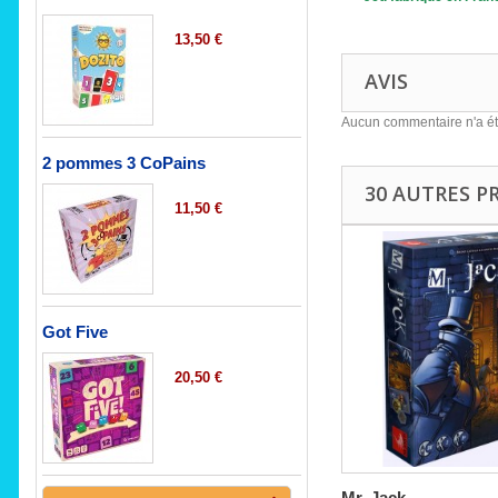
13,50 €
AVIS
Aucun commentaire n'a ét
2 pommes 3 CoPains
30 AUTRES P
11,50 €
Got Five
20,50 €
Mr. Jack...