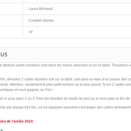
Laura Michaud
Cocktail Games
VF
LUS
r déduire quels numéros sont dans les mains adverses et sur la table. Trouverez-vo
Trio
, dévoilez 2 cartes Numéro soit sur la table, soit dans la main d’un joueur (les c
rand). Attention, seulement le plus petit numéro ou le plus grand. Si les 2 cartes son
dentiques et vous gagnez ce Trio !
ie si vous avez 2 ou 3 Trios (en fonction du mode de jeu) ou si vous avez le trio de 
ante par équipe très fun, où les équipiers peuvent s’échanger des cartes simultan
 Jeu de l'année 2024
ce