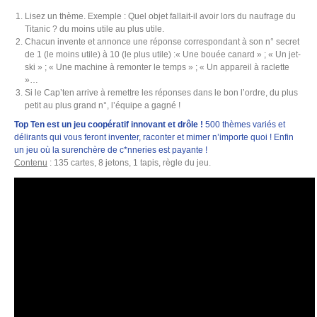
Lisez un thème. Exemple : Quel objet fallait-il avoir lors du naufrage du
Titanic ? du moins utile au plus utile.
Chacun invente et annonce une réponse correspondant à son n° secret
de 1 (le moins utile) à 10 (le plus utile) :« Une bouée canard » ; « Un jet-
ski » ; « Une machine à remonter le temps » ; « Un appareil à raclette
»…
Si le Cap’ten arrive à remettre les réponses dans le bon l’ordre, du plus
petit au plus grand n°, l’équipe a gagné !
Top Ten est un jeu coopératif innovant et drôle !
500 thèmes variés et
délirants qui vous feront inventer, raconter et mimer n’importe quoi ! Enfin
un jeu où la surenchère de c*nneries est payante !
Contenu
: 135 cartes, 8 jetons, 1 tapis, règle du jeu.