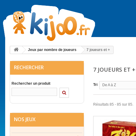
Jeux par nombre de joueurs
7 joueurs et +
RECHERCHER
7 JOUEURS ET 
Rechercher un produit
Tri
De A à Z
Résultats 85 - 85 sur 85.
NOS JEUX