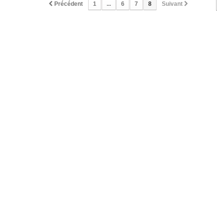
Précédent
1
...
6
7
8
Suivant