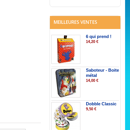
MEILLEURES VENTES
6 qui prend !
14,20 €
Saboteur - Boite
métal
14,00 €
Dobble Classic
9,50 €